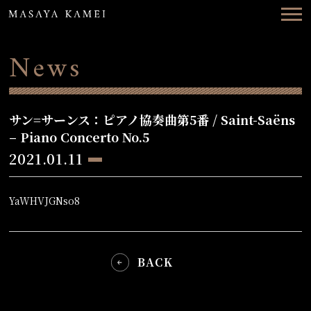
Top
News
News
Concerts
Videos
サン=サーンス：ピアノ協奏曲第5番 / Saint-Saëns
– Piano Concerto No.5
Biography
2021.01.11
Discography
YaWHVJGNso8
Contact
BACK
ENG
日本語