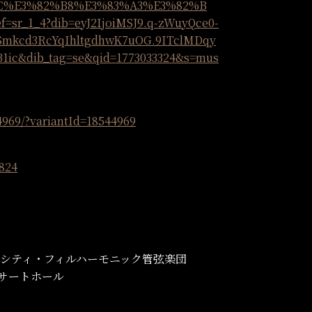
C%E3%82%B8%E3%83%A3%E3%82%B
r_1_4?dib=eyJ2IjoiMSJ9.q-zWuyQce0-
8Smkcd3RcYqIhltgdhwK7uOG.9ITclMDqy
1ic&dib_tag=se&qid=1773033324&s=mus
44969/?variantId=18544969
2824
東京シティ・フィルハーモニック管弦楽団
ンサートホール