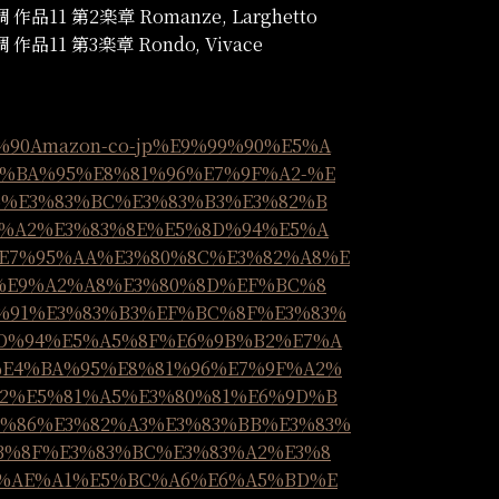
11 第2楽章 Romanze, Larghetto
11 第3楽章 Rondo, Vivace
80%90Amazon-co-jp%E9%99%90%E5%A
%BA%95%E8%81%96%E7%9F%A2-%E
5%E3%83%BC%E3%83%B3%E3%82%B
2%A2%E3%83%8E%E5%8D%94%E5%A
E7%95%AA%E3%80%8C%E3%82%A8%E
8%E9%A2%A8%E3%80%8D%EF%BC%8
%91%E3%83%B3%EF%BC%8F%E3%83%
8D%94%E5%A5%8F%E6%9B%B2%E7%A
%E4%BA%95%E8%81%96%E7%9F%A2%
2%E5%81%A5%E3%80%81%E6%9D%B
3%86%E3%82%A3%E3%83%BB%E3%83%
3%8F%E3%83%BC%E3%83%A2%E3%8
7%AE%A1%E5%BC%A6%E6%A5%BD%E