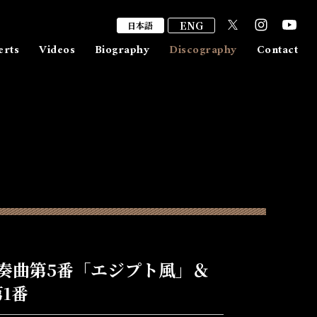
ENG
日本語
erts
Videos
Biography
Discography
Contact
出演/取材依頼
ファンレター
メッセージ
奏曲第5番「エジプト風」＆
1番