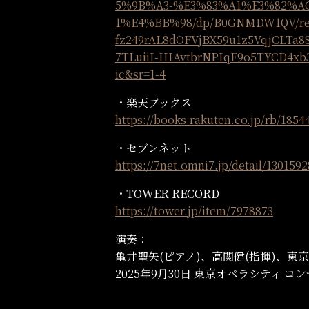
5%9B%A3-%E3%83%A1%E3%82%A
1%E4%BB%98/dp/B0GNMDW1QV/ref=s
fz249rAL8dOFVjBX59u1z5VqjCLTa
7TLuiiI-HIAvtbrNPIqF9o5TYCD4xb3
ic&sr=1-4
・楽天ブックス
https://books.rakuten.co.jp/rb/185
・セブンネット
https://7net.omni7.jp/detail/130159
・TOWER RECORD
https://tower.jp/item/7978873
演奏：
亀井聖矢(ピアノ)、高関健(指揮)、
2025年9月30日 東京オペラシティ コ