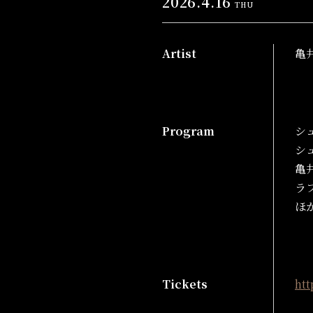
2026.4.16
THU
Artist
亀
Program
シ
シ
亀
ラ
ほ
Tickets
htt