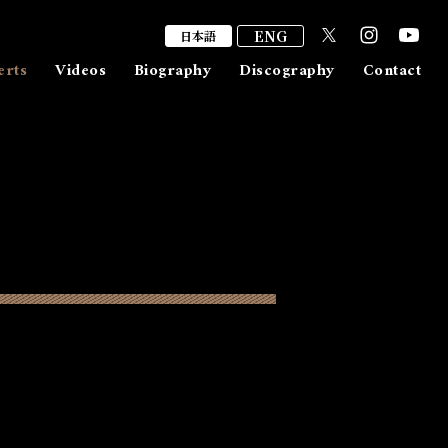
ENG
日本語
erts
Videos
Biography
Discography
Contact
出演/取材依頼
ファンレター
メッセージ