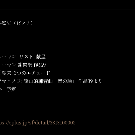
井聖矢（ピアノ）
ューマン=リスト: 献呈
ューマン:謝肉祭 作品9
井聖矢: 3つのエチュード
フマニノフ: 絵画的練習曲「音の絵」 作品39より
か 予定
ps://eplus.jp/sf/detail/3313100005