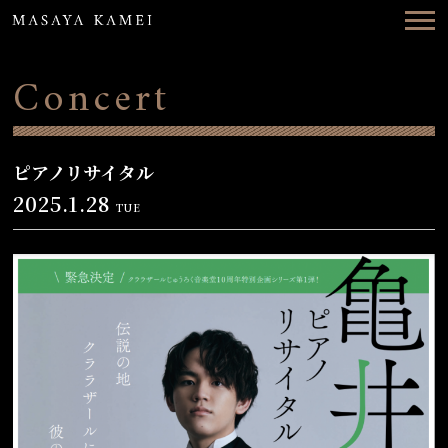
Top
News
Concert
Concerts
Videos
ピアノリサイタル
2025.1.28
TUE
Biography
Discography
Contact
ENG
日本語