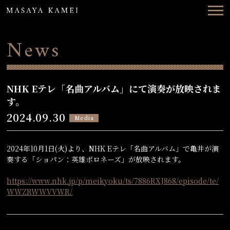
Top
News
News
Concerts
Videos
NHK Eテレ「名曲アルバム」にて演奏が放映されま
す。
Biography
2024.09.30
Media
Discography
2024年10月1日(火)より、NHK Eテレ「名曲アルバム」で亀井が演
Contact
奏する「ショパン：英雄ポロネーズ」が放映されます。
https://www.nhk.jp/p/meikyoku/ts/7886RXJ868/episode/te/
WWZRWWVVWR/
ENG
日本語